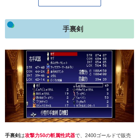
手裏剣
手裏剣
は
攻撃力50の斬属性武器
で、2400ゴールドで販売