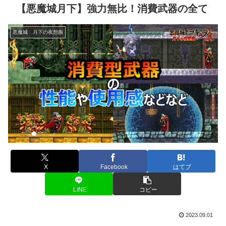
【悪魔城月下】強力無比！消費武器の全て
悪魔城 月下の夜想曲
X
Facebook
はてブ
LINE
コピー
2023.09.01