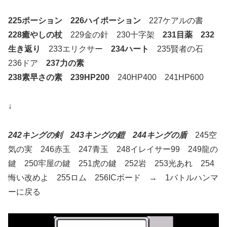
225ポーション 226ハイポーション
227ケアルの書
228癒やしの杖
229金の針 230十字架
231目薬
232
生き返り
233エリクサー
234ハート
235賢者の石
236ドア
237力の素
238素早さの素 239HP200
240HP400 241HP600
↓
242キングの剣 243キングの鎧 244キングの盾
245空
気の実 246赤玉 247青玉 248イレイサー99 249龍の
鍵 250牢屋の鍵 251虎の鍵 252岩 253光あれ 254
悔い改めよ 255ロム 256ICボード → 1バトルハンマ
ーに戻る