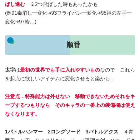
ばし進む
※2つ飛ばした時もあったかも
(例91毒消し━変化➜93フライパン━変化➜95神の左手━
変化➜97蜜…)
順番
太字
は
最初の世界でも手に入れやすいもの
なので これら
を起点に欲しいアイテムに変化させると楽かも…
注意点…特殊能力は外せない 移動できないためそれ
を
キ
ープする
つもりなら
そのキャラの一番上の装備欄は使え
なくなります。
1バトルハンマー 2ロングソード 3バトルアクス
４青