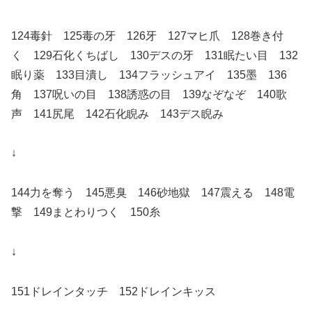
124毒針 125毒の牙 126牙 127マヒ爪 128巻き付
く 129石化くちばし 130デスの牙 131眠たい目 132
眠り薬 133目潰し 134フラッシュアイ 135墨 136
角 137呪いの目 138誘惑の目 139なぞなぞ 140歌
声 141尻尾 142石化睨み 143デス睨み
↓
144力を奪う 145悪臭 146砂地獄 147震える 148電
撃 149まとわりつく 150糸
↓
151ドレインタッチ 152ドレインキッス