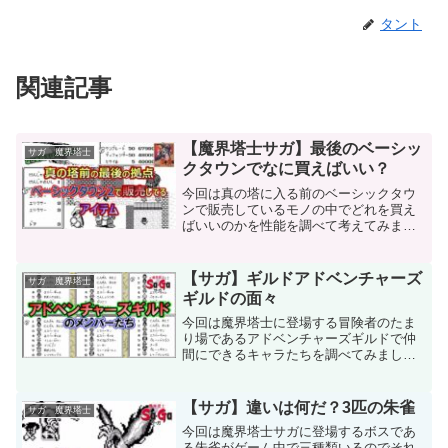
タント
関連記事
【魔界塔士サガ】最後のベーシッ
サガ 魔界塔士
クタウンでなに買えばいい？
今回は真の塔に入る前のベーシックタウ
ンで販売しているモノの中でどれを買え
ばいいのかを性能を調べて考えてみまし
た。絶対に買うべき便利なものから、ち
ょっと微妙なものまでありますので、是
非今回の動画を見て、自分に必要なもの
【サガ】ギルドアドベンチャーズ
サガ 魔界塔士
を選んでみてください。サ...
ギルドの面々
今回は魔界塔士に登場する冒険者のたま
り場であるアドベンチャーズギルドで仲
間にできるキャラたちを調べてみまし
た。仲間を加入させるアドベンチャーズ
ギルドがあるのはベーシックタウン 港
町 ゾクの町 アメ横 ベーシックタウ
【サガ】違いは何だ？3匹の朱雀
サガ 魔界塔士
ン2の5箇所あり、後者ほど...
今回は魔界塔士サガに登場するボスであ
る朱雀がゲーム中で三種類いるのでそれ