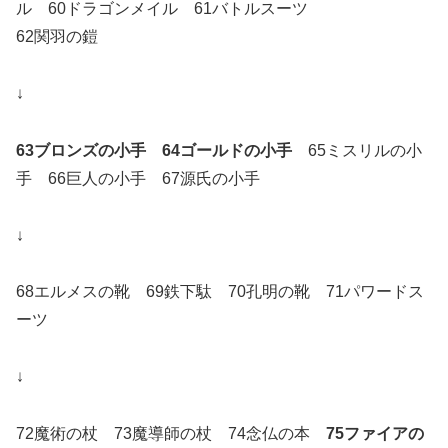
ル 60ドラゴンメイル 61バトルスーツ
62関羽の鎧
↓
63ブロンズの小手 64ゴールドの小手
65ミスリルの小
手 66巨人の小手 67源氏の小手
↓
68エルメスの靴 69鉄下駄 70孔明の靴 71パワードス
ーツ
↓
72魔術の杖 73魔導師の杖 74念仏の本
75ファイアの