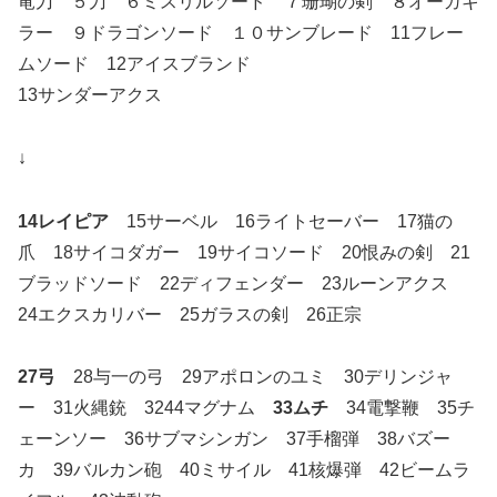
竜刀 ５刀 ６ミスリルソード ７珊瑚の剣 ８オーガキ
ラー ９ドラゴンソード １０サンブレード 11フレー
ムソード 12アイスブランド
13サンダーアクス
↓
14レイピア
15サーベル 16ライトセーバー 17猫の
爪 18サイコダガー 19サイコソード 20恨みの剣 21
ブラッドソード 22ディフェンダー 23ルーンアクス
24エクスカリバー 25ガラスの剣 26正宗
27弓
28与一の弓 29アポロンのユミ 30デリンジャ
ー 31火縄銃 3244マグナム
33ムチ
34電撃鞭 35チ
ェーンソー 36サブマシンガン 37手榴弾 38バズー
カ 39バルカン砲 40ミサイル 41核爆弾 42ビームラ