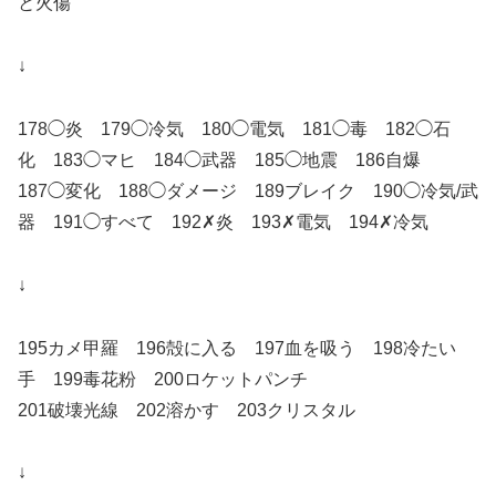
と火傷
↓
178◯炎 179◯冷気 180◯電気 181◯毒 182◯石
化 183◯マヒ 184◯武器 185◯地震 186自爆
187◯変化 188◯ダメージ 189ブレイク 190◯冷気/武
器 191◯すべて 192✗炎 193✗電気 194✗冷気
↓
195カメ甲羅 196殻に入る 197血を吸う 198冷たい
手 199毒花粉 200ロケットパンチ
201破壊光線 202溶かす 203クリスタル
↓