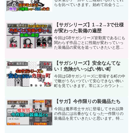
らを比べていきます。始めて出会うこと
になるであろう防御が非常に優れている
バリアが張られているバリア付き朱雀そ
のバリアをはがして戦うことになる都市
世界のボスである普通の朱...
【サガシリーズ】1→2→3で仕様
サガ 魔界塔士
が変わった装備の遍歴
今回はGBサガシリーズ皆勤賞であるにも
関わらず作品ごとに性能が変わっていっ
た装備品の変化を追っていきたいと思い
ます。皆勤賞の装備の中で威力などゲー
ム全体におけるバランスが変わったため
調整されたものはさておき、それ以外の
【サガシリーズ】安全なんてな
サガ 魔界塔士
特殊な効果がシリーズご...
い！危険がいっぱい怖い町
今回はGBサガシリーズに登場する町の中
で敵がうろいつていて安心できない怖い
町を見ていきます。常にエンカウントに
怯える危険度が高いものから、一部の危
険な輩に接触すると戦いになる 一定の
期間だけ危ない危険度が低いものまでそ
【サガ】今作限りの装備品たち
サガ 魔界塔士
の特徴は様々あり今回は...
今回は魔界塔士サガに登場してそれ以降
の作品には出番がなくなった一作限りの
装備品を見ていきたいと思います。特に
サガ2とは装備品が酷似していて、大抵の
ものは2にも登場しますがほんの一部の装
備は魔界塔士サガのみしか存在しませ