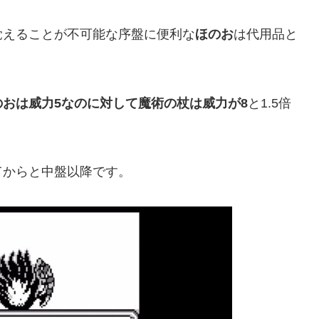
覚えることが不可能な序盤に便利な
ほのお
は代用品と
のおは威力5なのに対して魔術の杖は威力が8
と1.5倍
てからと中盤以降です。