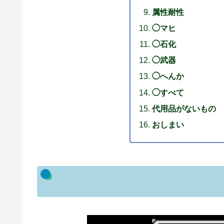
属性耐性
◯マヒ
◯石化
◯武器
◯へんか
◯すべて
代用品がないもの
おしまい