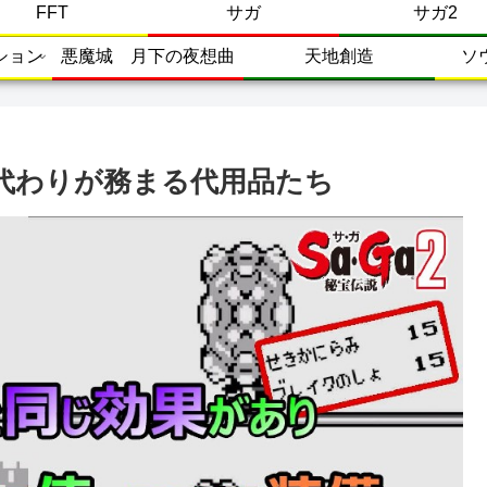
FFT
サガ
サガ2
ション
悪魔城 月下の夜想曲
天地創造
ソ
代わりが務まる代用品たち