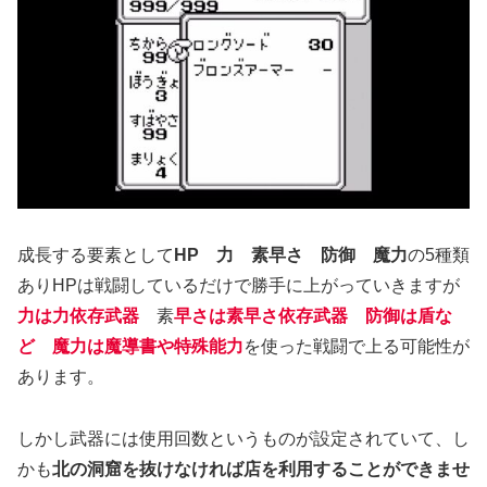
成長する要素として
HP 力 素早さ 防御 魔力
の5種類
ありHPは戦闘しているだけで勝手に上がっていきますが
力は力依存武器
素
早さは素早さ依存武器
防御は盾な
ど
魔力は魔導書や特殊能力
を使った戦闘で上る可能性が
あります。
しかし武器には使用回数というものが設定されていて、し
かも
北の洞窟を抜けなければ店を利用することができませ