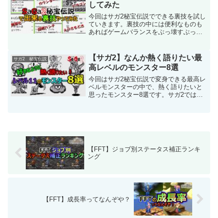
す。なのでモンスター...
してみた
今回はサガ2秘宝伝説でできる裏技を試し
ていきます。裏技の中には便利なものも
あればゲームバランスをぶっ壊すぶっと
んだものまで幅広くあります。そんな
程々にしなければ世界が崩壊しかねない
サガ2の裏技をみていきますので、ぜひ最
【サガ2】なんか熱く語りたい最
サガ2 秘宝伝説
後までご覧ください。え...
高レベルのモンスター8選
今回はサガ2秘宝伝説で変身できる最高レ
ベルモンスターの中で、熱く語りたいと
思ったモンスター8選です。サガ2では変
身できるモンスター種族は36種類 つま
り最高レベル帯のモンスターは36体いる
のですが、これらは多すぎるため今回は
その中でも非常に...
【FFT】ジョブ別ステータス補正ランキ
ング
【FFT】成長率ってなんぞや？