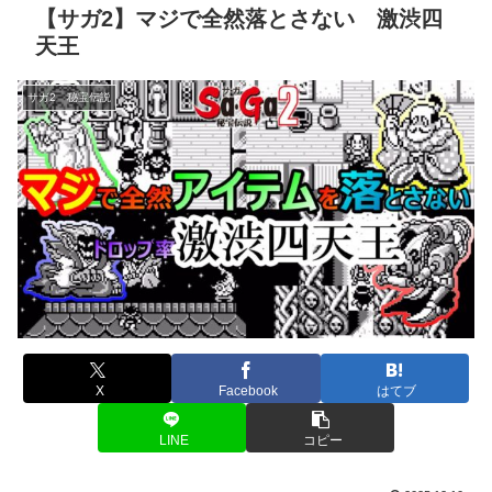
【サガ2】マジで全然落とさない 激渋四
天王
サガ2 秘宝伝説
X
Facebook
はてブ
LINE
コピー