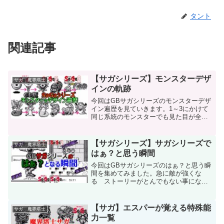
タント
関連記事
【サガシリーズ】モンスターデザ
サガ 魔界塔士
インの軌跡
今回はGBサガシリーズのモンスターデザ
イン遍歴を見ていきます。1～3にかけて
同じ系統のモンスターでも見た目が全く
違っていて、それぞれどのよう変化して
きたのかを順番に並べて見てみます。そ
れぞれの特徴に注目しながらその変化を
【サガシリーズ】サガシリーズで
サガ 魔界塔士
追いかけていきますの...
はぁ？と思う瞬間
今回はGBサガシリーズのはぁ？と思う瞬
間を集めてみました。急に敵が強くな
る ストーリーがとんでもない事になっ
ていく その他諸々 GBサガは突拍子も
ないようなできごとが多々あります。そ
んな起こったらはぁ？と思えるようなも
【サガ】エスパーが覚える特殊能
サガ 魔界塔士
のを探してみましたので...
力一覧