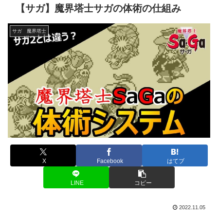
【サガ】魔界塔士サガの体術の仕組み
サガ 魔界塔士
X
Facebook
はてブ
LINE
コピー
2022.11.05