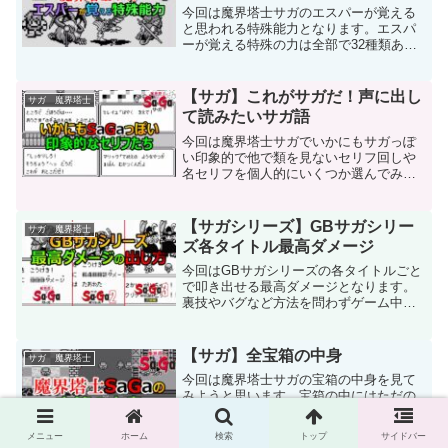
今回は魔界塔士サガのエスパーが覚える
と思われる特殊能力となります。エスパ
ーが覚える特殊の力は全部で32種類あ
り これらを覚えるはず…ですが半数近
くがプレイしていても全く覚えなかった
ため 実際に映像を用意できずこのよう
【サガ】これがサガだ！声に出し
サガ 魔界塔士
な動画を断念していました...
て読みたいサガ語
今回は魔界塔士サガでいかにもサガっぽ
い印象的で他で類を見ないセリフ回しや
名セリフを個人的にいくつか選んでみま
した。世界感を見事に表現していたり、
スカッとする声に出して読みたい数々の
セリフたちを集めてみましたのでぜひ最
【サガシリーズ】GBサガシリー
サガ 魔界塔士
後までご覧ください。圧の...
ズ各タイトル最高ダメージ
今回はGBサガシリーズの各タイトルごと
で叩き出せる最高ダメージとなります。
裏技やバグなど方法を問わずゲーム中で
最高のダメージを出せる攻撃手段やそれ
に関する事柄をまとめてみましたので是
非最後までご覧ください。なお独自で調
【サガ】全宝箱の中身
サガ 魔界塔士
査している部分があるた...
今回は魔界塔士サガの宝箱の中身を見て
みようと思います。宝箱の中にはただの
回復アイテムから貴重な非売品の装備ま
で空けてみるまで何が入っているかわか
メニュー
ホーム
検索
トップ
サイドバー
りません。なので今回はそんな宝箱に入