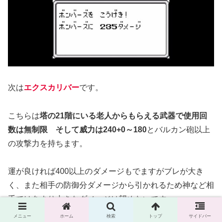
次は
エクスカリバー
です。
こちらは
塔の21階にいる老人からもらえる武器で使用回
数は無制限 そして威力は240+0～180
とバルカン砲以上
の攻撃力を持ちます。
運が良ければ400以上のダメージもでますがブレが大き
く、また相手の防御分ダメージから引かれるため神など相
手ではあまり大きなダメージは望めないです。
メニュー
ホーム
検索
トップ
サイドバー