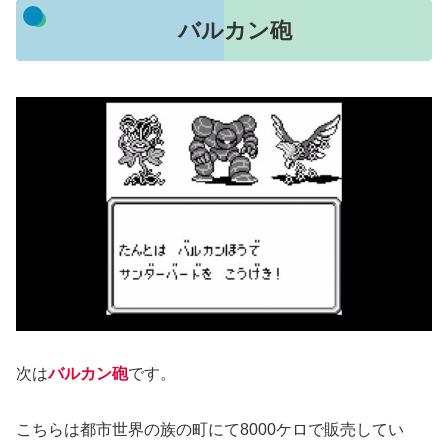
バルカン砲
次は
バルカン砲
です。
こちらは都市世界の族の町にて8000ケロで販売してい