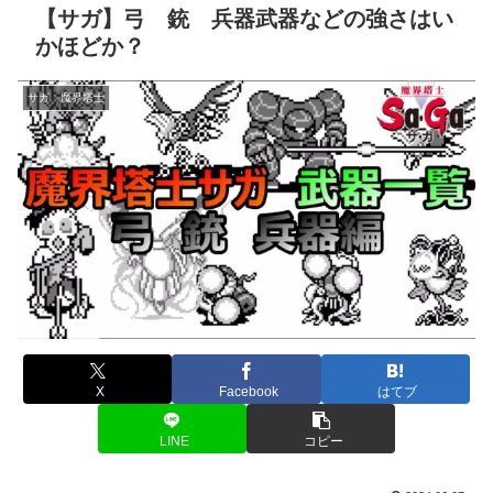
【サガ】弓 銃 兵器武器などの強さはい
かほどか？
サガ 魔界塔士
X
Facebook
はてブ
LINE
コピー