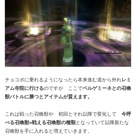
チョコボに乗れるようになったら本来進む道から外れ
レミ
アム寺院に行ける
のですが ここで
ベルゲミーネとの召喚
獣バトルに勝つとアイテムが貰えます。
これは戦った召喚獣や 初回とそれ以降で変化して
今呼
べる召喚獣=戦える召喚獣の種類
となっていて以降新たな
召喚獣を手に入れると増えていきます。