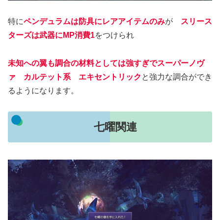
特に
ペンデュラムは防具にレアアイテムのみ
が
スリース
ターズは武器にMP消費1
をつけられ
未知への翼も調合の材料としては強すぎでスーパーノヴ
ァ カルテット系 エキセントリック
と強力な調合ができ
るようになります。
七曜関連