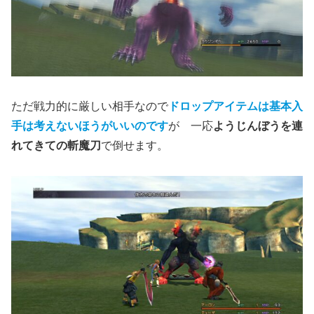
ただ戦力的に厳しい相手なので
ドロップアイテムは基本入
手は考えないほうがいいのです
が 一応
ようじんぼうを連
れてきての斬魔刀
で倒せます。