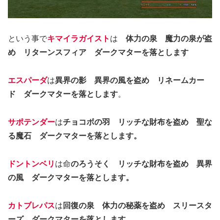
という事で
キマイラガイスト
は
体力の泉 魔力の泉が盗
め
リターンスフィア ダークマターを落とします
エスパーダ
は
異界の影 異界の風を盗め リネームカー
ド ダークマターを落とします
。
サポテンダー
は
チョコボの羽 リッチな財布を盗め 聖な
る魔石 ダークマターを落とします。
ドントンベリ
は命
のろうそく リッチな財布を盗め 異界
の風 ダークマターを落とします。
カトブレパス
は
回復の泉 体力の秘薬を盗め スリースタ
ーズ ダークマターを落とします。