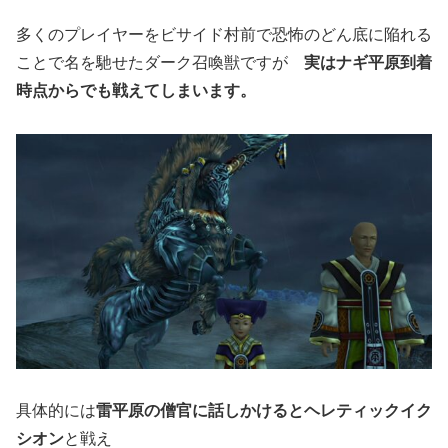
多くのプレイヤーをビサイド村前で恐怖のどん底に陥れる
ことで名を馳せたダーク召喚獣ですが
実はナギ平原到着
時点からでも戦えてしまいます。
具体的には
雷平原の僧官に話しかけるとヘレティックイク
シオン
と戦え