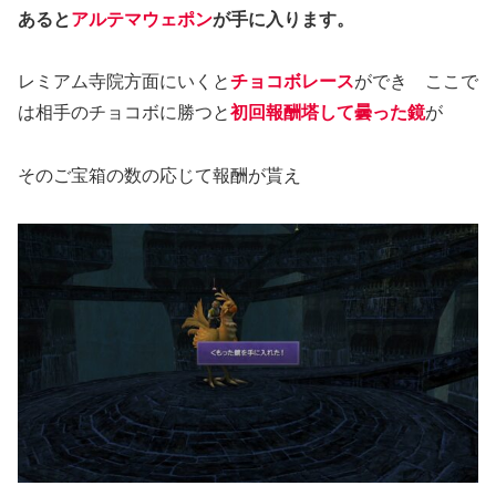
あると
アルテマウェポン
が手に入ります。
レミアム寺院方面にいくと
チョコボレース
ができ ここで
は相手のチョコボに勝つと
初回報酬塔して曇った鏡
が
そのご宝箱の数の応じて報酬が貰え