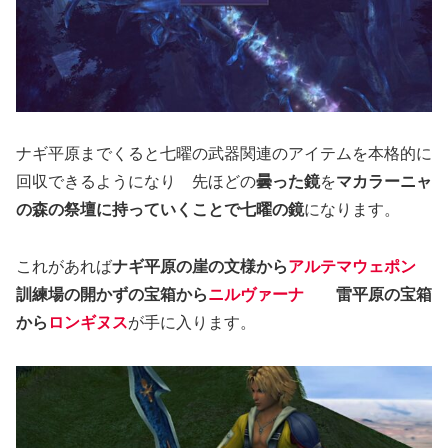
ナギ平原までくると七曜の武器関連のアイテムを本格的に
回収できるようになり 先ほどの
曇った鏡
を
マカラーニャ
の森の祭壇に持っていくことで七曜の鏡
になります。
これがあれば
ナギ平原の崖の文様から
アルテマウェポン
訓練場の開かずの宝箱から
ニルヴァーナ
雷平原の宝箱
から
ロンギヌス
が手に入ります。