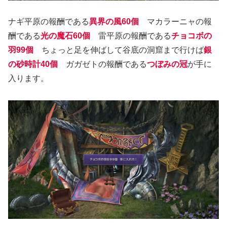
ナギ平原の報酬である
異界の風60個
マカラーニャの報
酬である
光の魔石60個
雷平原の報酬である
チョコボの
羽99個
ちょっと足を伸ばして谷底の洞窟まで行けば
銀
の砂時計40個
ガガゼトの報酬である
つぼみの冠
が手に
入ります。