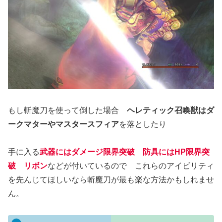
もし斬魔刀を使って倒した場合
ヘレティック召喚獣はダ
ークマターやマスタースフィア
を落としたり
手に入る
武器にはダメージ限界突破
防具にはHP限界突
破 リボン
などが付いているので これらのアイビリティ
を先んじてほしいなら斬魔刀が最も楽な方法かもしれませ
ん。