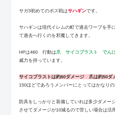
サガ3初めてのボス戦は
サハギン
です。
サハギンは現代イレムの町で過去ワープを手
て過去へ行くのを邪魔してきます。
HPは460 行動は
爪 サイコブラスト でん
威力を持っています。
サイコブラストは約60ダメージ 爪は約50ダ
150ほどであろうメンバーにとってはかなり
防具をしっかりと装備していれば多少ダメージ
させてダメージが10減るので苦しい場合は活