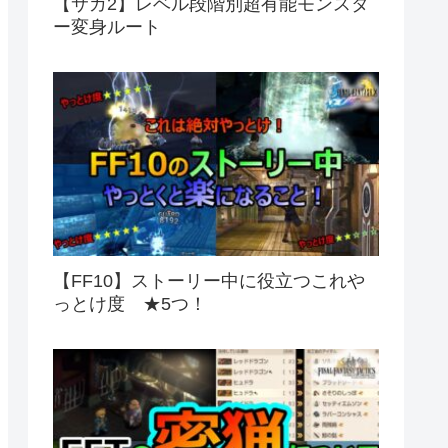
【サガ2】レベル段階別超有能モンスタ
ー変身ルート
【FF10】ストーリー中に役立つこれや
っとけ度 ★5つ！