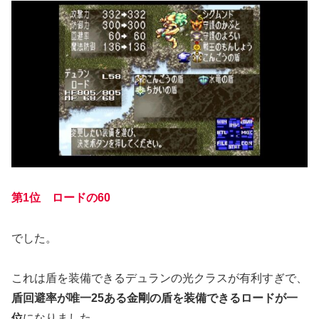
第
1
位 ロードの60
でした。
これは盾を装備できるデュランの光クラスが有利すぎで、
盾回避率が唯一25ある金剛の盾を装備できるロードが一
位
になりました。