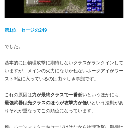
第
1
位 セージの249
でした。
基本的には物理攻撃に期待しないクラスがランクインして
いますが、メインの火力になりかねないホークアイがワー
スト3位に入っているのは由々しき事態です。
これの原因は
力が最終クラスで一番低い
というほかにも、
最強武器は光クラスのほうが攻撃力が低い
という法則があ
りそれが重なってこの順位になっています。
逆にルーンマスターやセージははなから物理攻撃に期待は