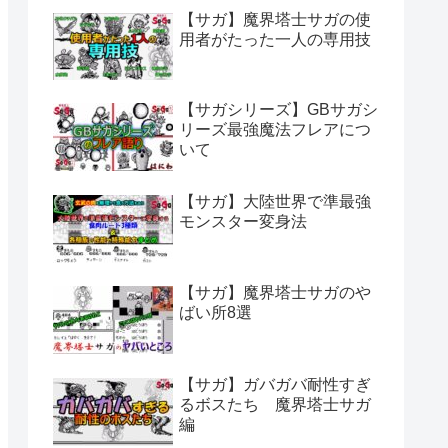
【サガ】魔界塔士サガの使
用者がたった一人の専用技
【サガシリーズ】GBサガシ
リーズ最強魔法フレアにつ
いて
【サガ】大陸世界で準最強
モンスター変身法
【サガ】魔界塔士サガのや
ばい所8選
【サガ】ガバガバ耐性すぎ
るボスたち 魔界塔士サガ
編