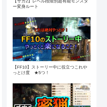
【サガ2】レベル段階別超有能モンスタ
ー変身ルート
【FF10】ストーリー中に役立つこれや
っとけ度 ★5つ！