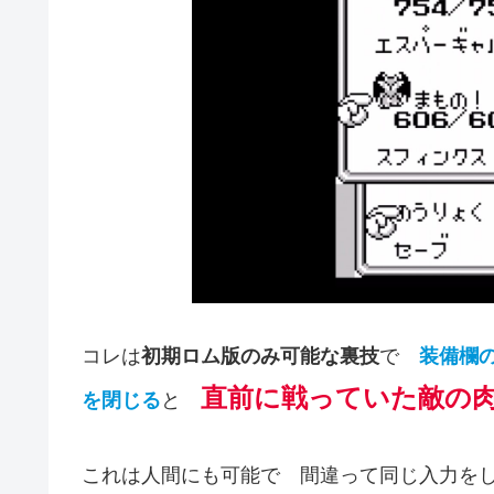
コレは
初期ロム版のみ可能な裏技
で
装備欄
直前に戦っていた敵の
を閉じる
と
これは人間にも可能で 間違って同じ入力を