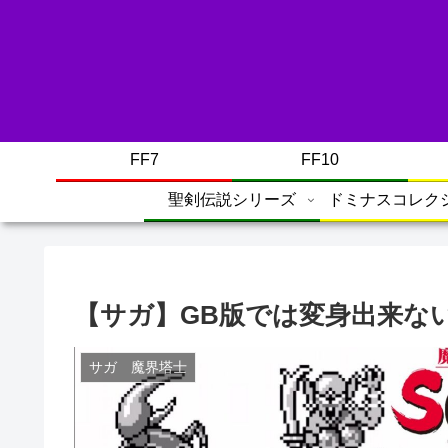
FF7
FF10
聖剣伝説シリーズ
ドミナスコレク
【サガ】GB版では変身出来な
サガ 魔界塔士