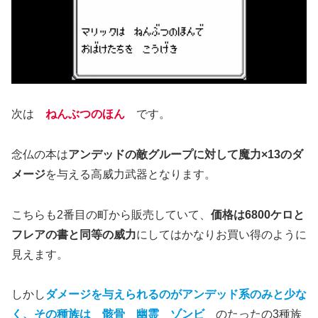
次は
ねんぶつのほん
です。
念仏の本は
アンデッドの敵グループに対して魔力×13のダ
メージ
を与える高威力武器となります。
こちらも2番目の町から販売していて、
価格は6800ケロと
フレアの書と同等の威力
にしてはかなりお買い得のように
見えます。
しかし
ダメージを与えられるのがアンデッド系のみと少な
く、その種族は 骸骨 幽霊 ゾンビ
のたったの3種族