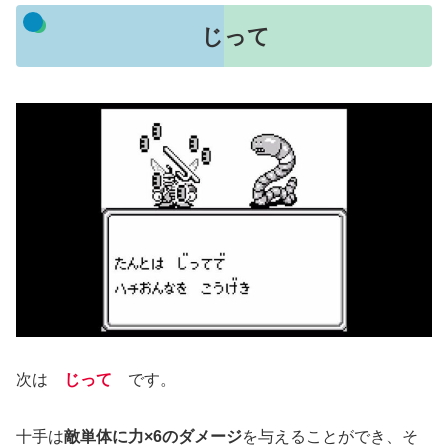
じって
次は
じって
です。
十手は
敵単体に力×6のダメージ
を与えることができ、そ