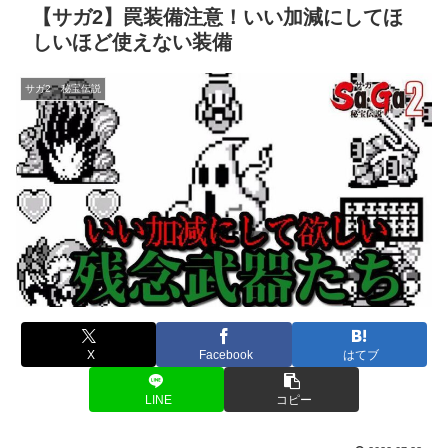
【サガ2】罠装備注意！いい加減にしてほ
しいほど使えない装備
サガ2 秘宝伝説
X
Facebook
はてブ
LINE
コピー