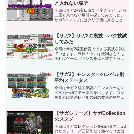
と入れない場所
今回はサガ2秘宝伝説で一度クリアしたら
二度と入れない場所を探してみました。
サガ2のマップにはクリア後に来ることが
できない場所があり、場所によってはお
宝が取れなくなってしまいます。クリア
後に来ることができないマップを知って
【サガ2】サガ2の裏技 バグ技試
サガ2 秘宝伝説
おくとそんなことを防...
してみた
今回はサガ2秘宝伝説でできる裏技を試し
ていきます。裏技の中には便利なものも
あればゲームバランスをぶっ壊すぶっと
んだものまで幅広くあります。そんな
程々にしなければ世界が崩壊しかねない
サガ2の裏技をみていきますので、ぜひ最
【サガ2】モンスターのレベル別
サガ2 秘宝伝説
後までご覧ください。え...
平均ステータス
今回はサガ２秘宝伝説のモンスターをレ
ベル別平均ステータスを出します。コレ
を見ればそのレベルの敵の数値の平均値
が分かる イコールこのモンスターが数
値的に優秀なのかそうでないかを判断す
る指標になるかも知れません。なのでそ
【サガシリーズ】サガCollection
サガ 魔界塔士
んな数値に関してあーだこ...
のススメ
今回はサガコレクションを勧めます。GB
のサガシリーズ三部作全て遊べるサガコ