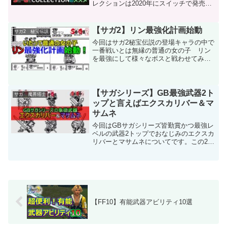
レクションは2020年にスイッチで発売さ
れてその後スチームやアンドロイド iOS
などスマホでも発売されています。そん
なサガコレクションのオススメポイント
【サガ2】リン最強化計画始動
サガ2 秘宝伝説
や オリジナル...
今回はサガ2秘宝伝説の登場キャラの中で
一番戦いとは無縁の普通の女の子 リン
を最強にして様々なボスと戦わせてみま
す。お母さんの薬を取りに行くという心
優しい子ですが始めはパンチとキックし
か使えず、ほとんど戦力になりません。
しかしあらゆる手段を使...
【サガシリーズ】GB最強武器2ト
サガ 魔界塔士
ップと言えばエクスカリバー＆マ
サムネ
今回はGBサガシリーズ皆勤賞かつ最強レ
ベルの武器2トップでおなじみのエクスカ
リバーとマサムネについてです。この2つ
の武器はゲームボーイサガシリーズすべ
てに登場してそのほとんどが終盤で頼り
になるであろう武器になります。そんな
サガを象徴する2つ...
【FF10】有能武器アビリティ10選