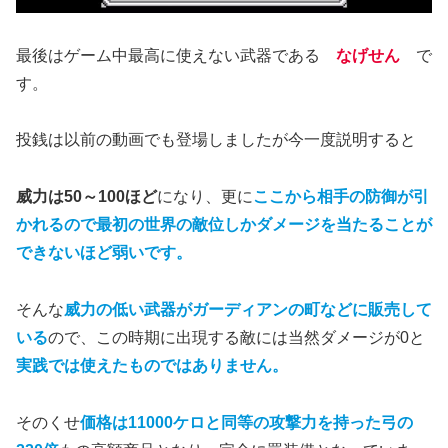
最後はゲーム中最高に使えない武器である
なげせん
で
す。
投銭は以前の動画でも登場しましたが今一度説明すると
威力は50～100ほど
になり、更に
ここから相手の防御が引
かれるので最初の世界の敵位しかダメージを当たることが
できないほど弱いです。
そんな
威力の低い武器がガーディアンの町などに販売して
いる
ので、この時期に出現する敵には当然ダメージが0と
実践では使えたものではありません。
そのくせ
価格は11000ケロと同等の攻撃力を持った弓の